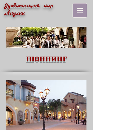
Удивительный мир
Апулии
шоппинг